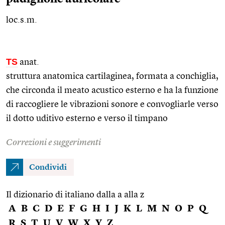
loc.s.m.
TS
anat.
struttura anatomica cartilaginea, formata a conchiglia,
che circonda il meato acustico esterno e ha la funzione
di raccogliere le vibrazioni sonore e convogliarle verso
il dotto uditivo esterno e verso il timpano
Correzioni e suggerimenti
Condividi
Il dizionario di italiano dalla a alla z
A
B
C
D
E
F
G
H
I
J
K
L
M
N
O
P
Q
R
S
T
U
V
W
X
Y
Z