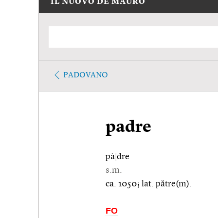
IL NUOVO DE MAURO
PADOVANO
padre
pà
|
dre
s.m.
ca. 1050; lat. pătre(m).
FO