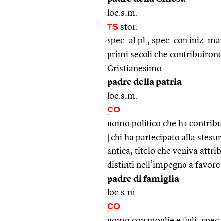
loc.s.m.
TS
stor.
spec. al pl., spec. con iniz. ma
primi secoli che contribuirono
Cristianesimo
padre della patria
loc.s.m.
CO
uomo politico che ha contribu
| chi ha partecipato alla stesu
antica, titolo che veniva attri
distinti nell’impegno a favore
padre di famiglia
loc.s.m.
CO
uomo con moglie e figli, spec.