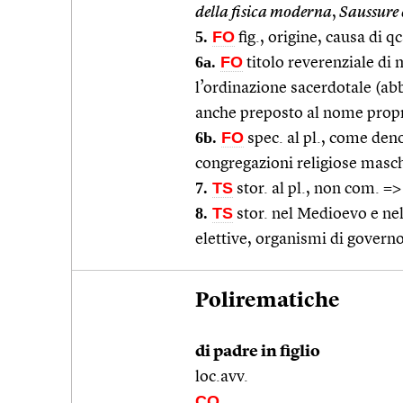
della fisica moderna
,
Saussure è
5.
FO
fig., origine, causa di qc
6a.
FO
titolo reverenziale di m
l’ordinazione sacerdotale (abbr
anche preposto al nome propr
6b.
FO
spec. al pl., come den
congregazioni religiose masch
7.
TS
stor. al pl., non com. =
8.
TS
stor. nel Medioevo e n
elettive, organismi di governo
Polirematiche
di padre in figlio
loc.avv.
CO