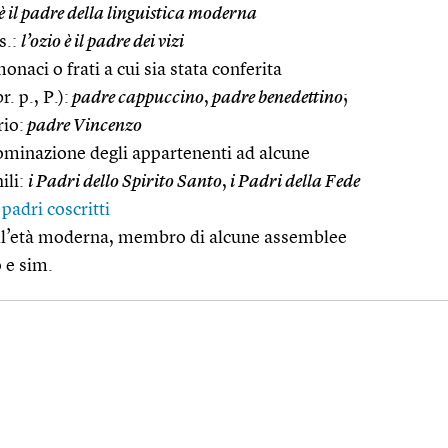
 il padre della linguistica moderna
s.:
l’ozio è il padre dei vizi
onaci o frati a cui sia stata conferita
. p., P.):
padre cappuccino
,
padre benedettino
;
io:
padre Vincenzo
ominazione degli appartenenti ad alcune
ili:
i Padri dello Spirito Santo
,
i Padri della Fede
>
padri coscritti
ell’età moderna, membro di alcune assemblee
 e sim.