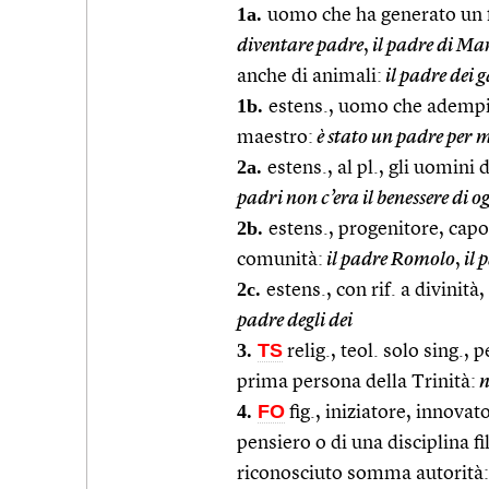
1a.
uomo che ha generato un f
diventare padre
,
il padre di Ma
anche di animali:
il padre dei g
1b.
estens., uomo che adempie 
maestro:
è stato un padre per 
2a.
estens., al pl., gli uomini
padri non c’era il benessere di o
2b.
estens., progenitore, capos
comunità:
il padre Romolo
,
il 
2c.
estens., con rif. a divinit
padre degli dei
3.
TS
relig., teol. solo sing., 
prima persona della Trinità:
n
4.
FO
fig., iniziatore, innova
pensiero o di una disciplina fil
riconosciuto somma autorità: