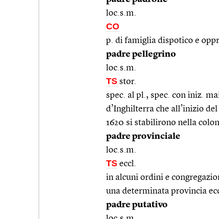
loc.s.m.
CO
p. di famiglia dispotico e oppr
padre pellegrino
loc.s.m.
TS
stor.
spec. al pl., spec. con iniz. m
d’Inghilterra che all’inizio 
1620 si stabilirono nella col
padre provinciale
loc.s.m.
TS
eccl.
in alcuni ordini e congregazioni
una determinata provincia ecc
padre putativo
loc.s.m.