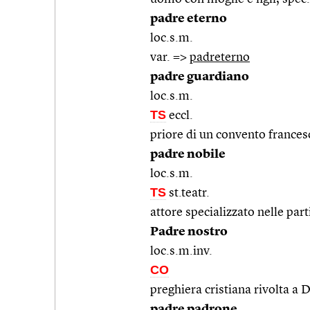
padre eterno
loc.s.m.
var. =>
padreterno
padre guardiano
loc.s.m.
TS
eccl.
priore di un convento france
padre nobile
loc.s.m.
TS
st.teatr.
attore specializzato nelle par
Padre nostro
loc.s.m.inv.
CO
preghiera cristiana rivolta a 
padre padrone