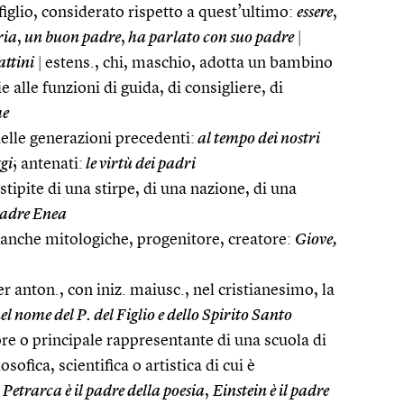
iglio, considerato rispetto a quest’ultimo:
essere
,
ria
,
un buon padre
,
ha parlato con suo padre
|
attini
|
estens., chi, maschio, adotta un bambino
alle funzioni di guida, di consigliere, di
me
 delle generazioni precedenti:
al tempo dei nostri
ggi
; antenati:
le virtù dei padri
tipite di una stirpe, di una nazione, di una
padre Enea
à, anche mitologiche, progenitore, creatore:
Giove,
per anton., con iniz. maiusc., nel cristianesimo, la
el nome del P. del Figlio e dello Spirito Santo
tore o principale rappresentante di una scuola di
osofica, scientifica o artistica di cui è
Petrarca è il padre della poesia
,
Einstein è il padre