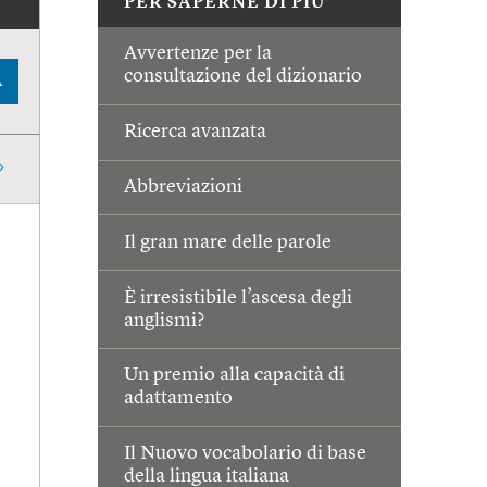
PER SAPERNE DI PIÙ
Avvertenze per la
consultazione del dizionario
A
Ricerca avanzata
Abbreviazioni
Il gran mare delle parole
È irresistibile l’ascesa degli
anglismi?
Un premio alla capacità di
adattamento
Il Nuovo vocabolario di base
della lingua italiana