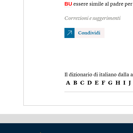
BU
essere simile al padre per
Correzioni e suggerimenti
Condividi
Il dizionario di italiano dalla a
A
B
C
D
E
F
G
H
I
J