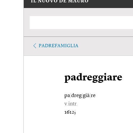
IL NUOVO DE MAURO
PADREFAMIGLIA
padreggiare
pa
|
dreg
|
già
|
re
v.intr.
1612;