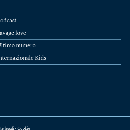
odcast
avage love
ltimo numero
nternazionale Kids
te legali
•
Cookie