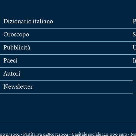
Dizionario italiano
P
Oroscopo
S
Pubblicità
U
Paesi
I
Autori
Newsletter
e 04003131002 • Partita iva 04850721004 • Capitale sociale 120.000 euro •
No