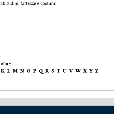
 abitudini, fattezze e costumi
 alla z
K
L
M
N
O
P
Q
R
S
T
U
V
W
X
Y
Z