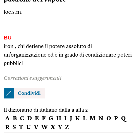
loc.s.m.
BU
iron., chi detiene il potere assoluto di
un’organizzazione ed è in grado di condizionare poteri
pubblici
Correzioni e suggerimenti
Condividi
Il dizionario di italiano dalla a alla z
A
B
C
D
E
F
G
H
I
J
K
L
M
N
O
P
Q
R
S
T
U
V
W
X
Y
Z