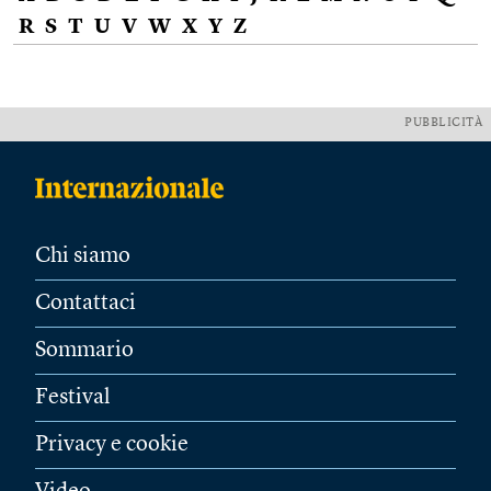
R
S
T
U
V
W
X
Y
Z
PUBBLICITÀ
Chi siamo
Contattaci
Sommario
Festival
Privacy e cookie