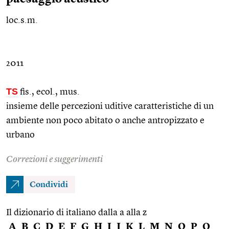
loc.s.m.
2011
TS
fis.
,
ecol.
,
mus.
insieme delle percezioni uditive caratteristiche di un
ambiente non poco abitato o anche antropizzato e
urbano
Correzioni e suggerimenti
Condividi
Il dizionario di italiano dalla a alla z
A
B
C
D
E
F
G
H
I
J
K
L
M
N
O
P
Q