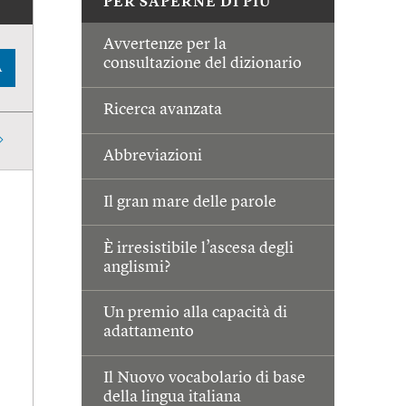
PER SAPERNE DI PIÙ
Avvertenze per la
consultazione del dizionario
A
Ricerca avanzata
Abbreviazioni
Il gran mare delle parole
È irresistibile l’ascesa degli
anglismi?
Un premio alla capacità di
adattamento
Il Nuovo vocabolario di base
della lingua italiana