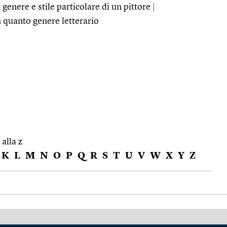
genere e stile particolare di un pittore
|
n quanto genere letterario
 alla z
K
L
M
N
O
P
Q
R
S
T
U
V
W
X
Y
Z