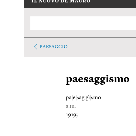
IL NUOVO DE MAURO
PAESAGGIO
paesaggismo
pa
|
e
|
ṣag
|
gì
|
ṣmo
s.m.
1919;