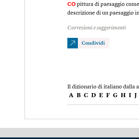
CO
pittura di paesaggio come 
descrizione di un paesaggio i
Correzioni e suggerimenti
Condividi
Il dizionario di italiano dalla a
A
B
C
D
E
F
G
H
I
J