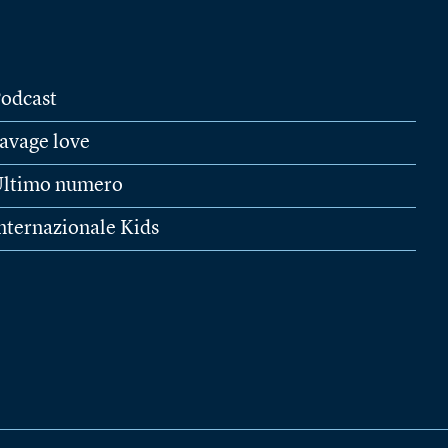
odcast
avage love
ltimo numero
nternazionale Kids