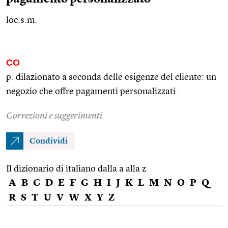
loc.s.m.
CO
p. dilazionato a seconda delle esigenze del cliente: un
negozio che offre pagamenti personalizzati.
Correzioni e suggerimenti
Condividi
Il dizionario di italiano dalla a alla z
A
B
C
D
E
F
G
H
I
J
K
L
M
N
O
P
Q
R
S
T
U
V
W
X
Y
Z