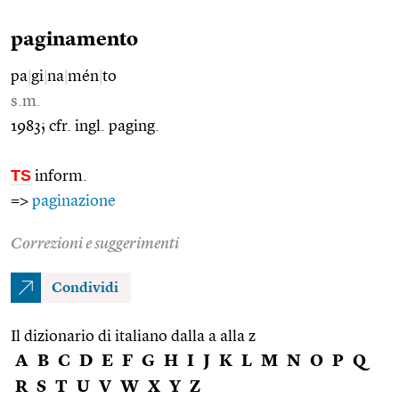
paginamento
pa
|
gi
|
na
|
mén
|
to
s.m.
1983; cfr. ingl. paging.
TS
inform.
=>
paginazione
Correzioni e suggerimenti
Condividi
Il dizionario di italiano dalla a alla z
A
B
C
D
E
F
G
H
I
J
K
L
M
N
O
P
Q
R
S
T
U
V
W
X
Y
Z