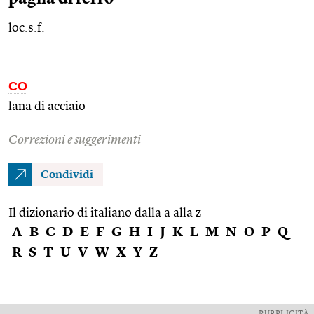
loc.s.f.
CO
lana di acciaio
Correzioni e suggerimenti
Condividi
Il dizionario di italiano dalla a alla z
A
B
C
D
E
F
G
H
I
J
K
L
M
N
O
P
Q
R
S
T
U
V
W
X
Y
Z