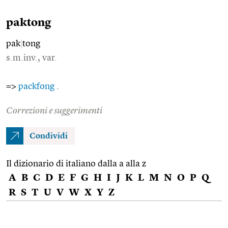
paktong
pak
|
tong
s.m.inv., var.
=>
packfong
.
Correzioni e suggerimenti
Condividi
Il dizionario di italiano dalla a alla z
A
B
C
D
E
F
G
H
I
J
K
L
M
N
O
P
Q
R
S
T
U
V
W
X
Y
Z