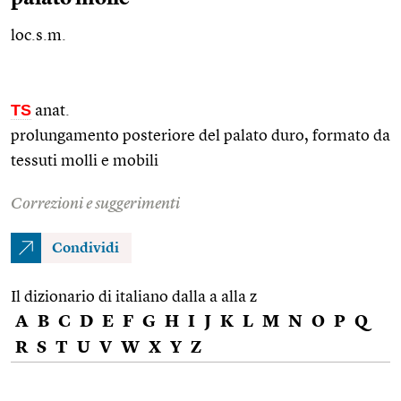
loc.s.m.
TS
anat.
prolungamento posteriore del palato duro, formato da
tessuti molli e mobili
Correzioni e suggerimenti
Condividi
Il dizionario di italiano dalla a alla z
A
B
C
D
E
F
G
H
I
J
K
L
M
N
O
P
Q
R
S
T
U
V
W
X
Y
Z