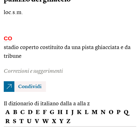
loc.s.m.
CO
stadio coperto costituito da una pista ghiacciata e da
tribune
Correzioni e suggerimenti
Condividi
Il dizionario di italiano dalla a alla z
A
B
C
D
E
F
G
H
I
J
K
L
M
N
O
P
Q
R
S
T
U
V
W
X
Y
Z