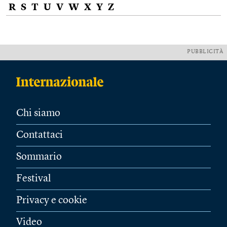
R
S
T
U
V
W
X
Y
Z
PUBBLICITÀ
Chi siamo
Contattaci
Sommario
Festival
Privacy e cookie
Video