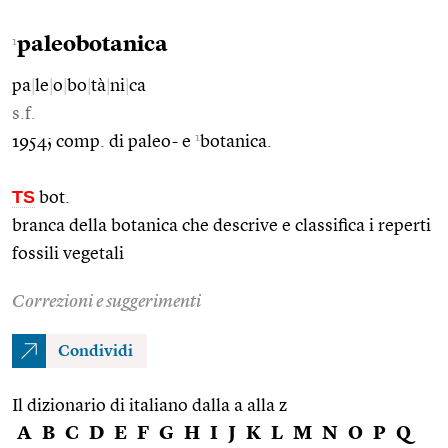
paleobotanica
1
pa
|
le
|
o
|
bo
|
tà
|
ni
|
ca
s.f.
1
1954; comp. di paleo- e
botanica.
TS
bot.
branca della botanica che descrive e classifica i reperti
fossili vegetali
Correzioni e suggerimenti
Condividi
Il dizionario di italiano dalla a alla z
A
B
C
D
E
F
G
H
I
J
K
L
M
N
O
P
Q