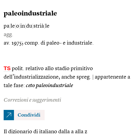
paleoindustriale
pa
|
le
|
o
|
in
|
du
|
strià
|
le
agg.
av. 1975; comp. di paleo- e industriale.
TS
polit. relativo allo stadio primitivo
dell’industrializzazione, anche spreg.
|
appartenente a
tale fase:
ceto paleoindustriale
Correzioni e suggerimenti
Condividi
Il dizionario di italiano dalla a alla z