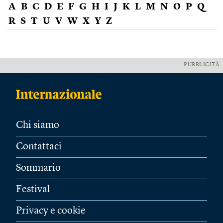
A
B
C
D
E
F
G
H
I
J
K
L
M
N
O
P
Q
R
S
T
U
V
W
X
Y
Z
PUBBLICITÀ
Chi siamo
Contattaci
Sommario
Festival
Privacy e cookie