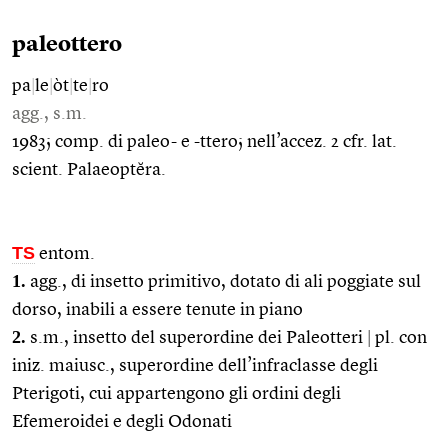
paleottero
pa
|
le
|
òt
|
te
|
ro
agg., s.m.
1983; comp. di paleo- e -ttero; nell’accez. 2 cfr. lat.
scient. Palaeoptĕra.
TS
entom.
1.
agg., di insetto primitivo, dotato di ali poggiate sul
dorso, inabili a essere tenute in piano
2.
s.m., insetto del superordine dei Paleotteri
|
pl. con
iniz. maiusc., superordine dell’infraclasse degli
Pterigoti, cui appartengono gli ordini degli
Efemeroidei e degli Odonati