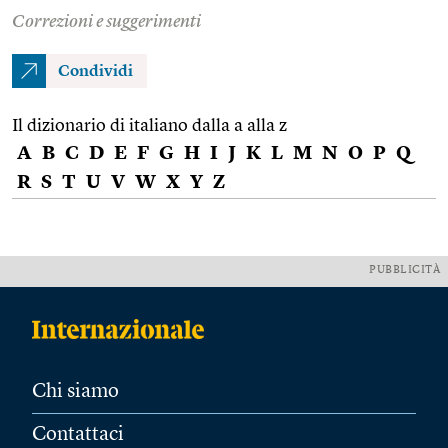
Correzioni e suggerimenti
Condividi
Il dizionario di italiano dalla a alla z
A
B
C
D
E
F
G
H
I
J
K
L
M
N
O
P
Q
R
S
T
U
V
W
X
Y
Z
PUBBLICITÀ
Chi siamo
Contattaci