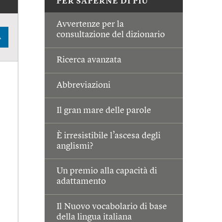
PER SAPERNE DI PIÙ
Avvertenze per la
consultazione del dizionario
A
Ricerca avanzata
Abbreviazioni
Il gran mare delle parole
È irresistibile l’ascesa degli
anglismi?
Un premio alla capacità di
adattamento
Il Nuovo vocabolario di base
della lingua italiana