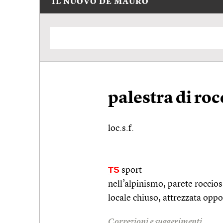
IL NUOVO DE MAURO
palestra di roc
loc.s.f.
TS
sport
nell’alpinismo, parete roccios
locale chiuso, attrezzata opp
Correzioni e suggerimenti