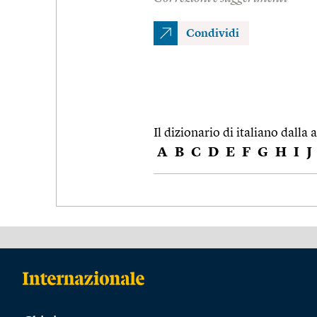
Condividi
Il dizionario di italiano dalla a
A
B
C
D
E
F
G
H
I
J