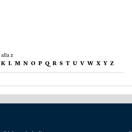
 alla z
K
L
M
N
O
P
Q
R
S
T
U
V
W
X
Y
Z