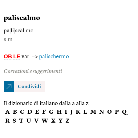
paliscalmo
pa
|
li
|
scàl
|
mo
s.m.
OB
LE
var. =>
palischermo
.
Correzioni e suggerimenti
Condividi
Il dizionario di italiano dalla a alla z
A
B
C
D
E
F
G
H
I
J
K
L
M
N
O
P
Q
R
S
T
U
V
W
X
Y
Z