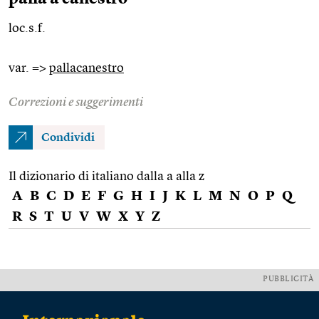
loc.s.f.
var. =>
pallacanestro
Correzioni e suggerimenti
Condividi
Il dizionario di italiano dalla a alla z
A
B
C
D
E
F
G
H
I
J
K
L
M
N
O
P
Q
R
S
T
U
V
W
X
Y
Z
PUBBLICITÀ