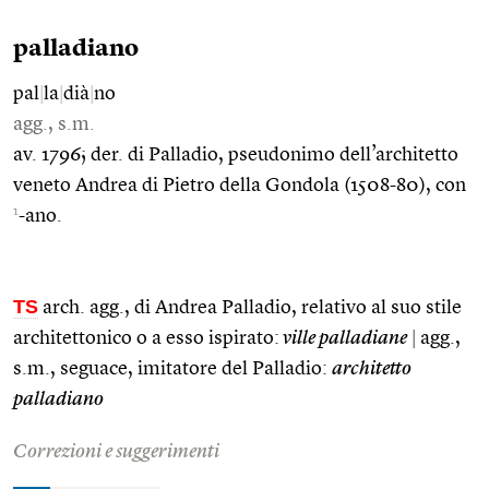
palladiano
pal
|
la
|
dià
|
no
agg., s.m.
av. 1796; der. di Palladio, pseudonimo dell’architetto
veneto Andrea di Pietro della Gondola (1508-80), con
1
-ano.
TS
arch. agg., di Andrea Palladio, relativo al suo stile
architettonico o a esso ispirato:
ville palladiane
|
agg.,
s.m., seguace, imitatore del Palladio:
architetto
palladiano
Correzioni e suggerimenti