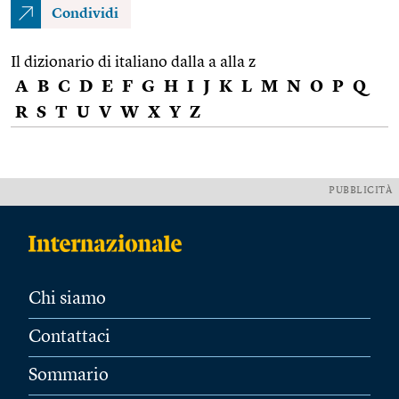
Condividi
Il dizionario di italiano dalla a alla z
A
B
C
D
E
F
G
H
I
J
K
L
M
N
O
P
Q
R
S
T
U
V
W
X
Y
Z
PUBBLICITÀ
Chi siamo
Contattaci
Sommario