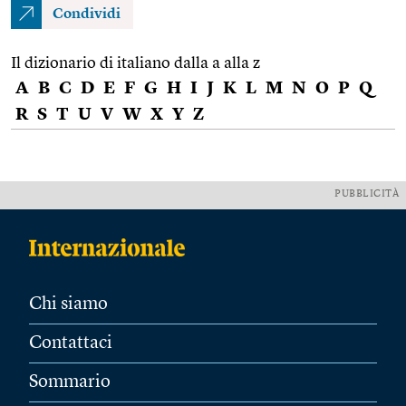
Condividi
Il dizionario di italiano dalla a alla z
A
B
C
D
E
F
G
H
I
J
K
L
M
N
O
P
Q
R
S
T
U
V
W
X
Y
Z
PUBBLICITÀ
Chi siamo
Contattaci
Sommario