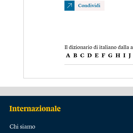
Condividi
Il dizionario di italiano dalla a
A
B
C
D
E
F
G
H
I
J
Chi siamo