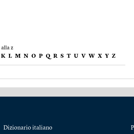
 alla z
K
L
M
N
O
P
Q
R
S
T
U
V
W
X
Y
Z
Dizionario italiano
P