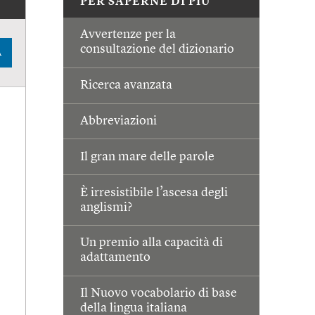
PER SAPERNE DI PIÙ
Avvertenze per la
consultazione del dizionario
A
Ricerca avanzata
Abbreviazioni
Il gran mare delle parole
È irresistibile l’ascesa degli
anglismi?
Un premio alla capacità di
adattamento
Il Nuovo vocabolario di base
della lingua italiana