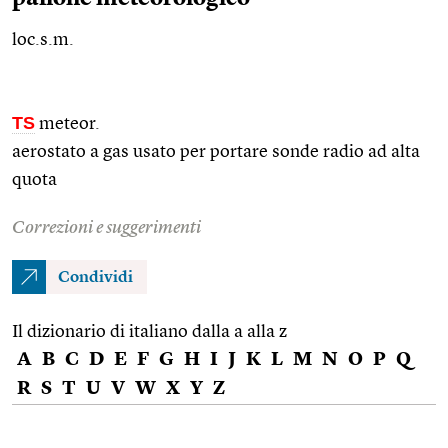
loc.s.m.
TS
meteor.
aerostato a gas usato per portare sonde radio ad alta
quota
Correzioni e suggerimenti
Condividi
Il dizionario di italiano dalla a alla z
A
B
C
D
E
F
G
H
I
J
K
L
M
N
O
P
Q
R
S
T
U
V
W
X
Y
Z