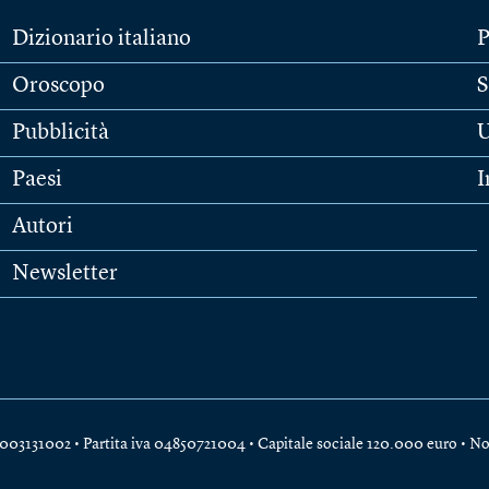
Dizionario italiano
P
Oroscopo
S
Pubblicità
U
Paesi
I
Autori
Newsletter
e 04003131002 • Partita iva 04850721004 • Capitale sociale 120.000 euro •
No