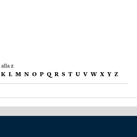
 alla z
K
L
M
N
O
P
Q
R
S
T
U
V
W
X
Y
Z