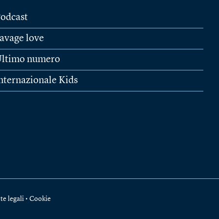
odcast
avage love
ltimo numero
nternazionale Kids
te legali
•
Cookie