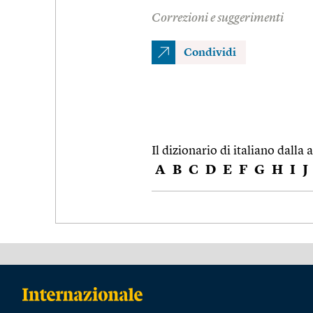
Correzioni e suggerimenti
Condividi
Il dizionario di italiano dalla a
A
B
C
D
E
F
G
H
I
J