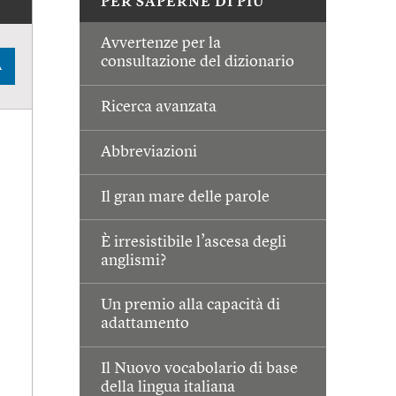
PER SAPERNE DI PIÙ
Avvertenze per la
consultazione del dizionario
A
Ricerca avanzata
Abbreviazioni
Il gran mare delle parole
È irresistibile l’ascesa degli
anglismi?
Un premio alla capacità di
adattamento
Il Nuovo vocabolario di base
della lingua italiana