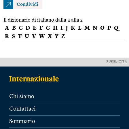
Condividi
Il dizionario di italiano dalla a alla z
A
B
C
D
E
F
G
H
I
J
K
L
M
N
O
P
Q
R
S
T
U
V
W
X
Y
Z
PUBBLICITÀ
Chi siamo
Contattaci
Sommario