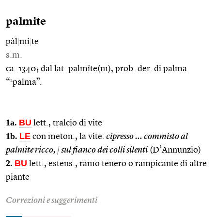
palmite
pàl
|
mi
|
te
s.m.
ca. 1340; dal lat. palmĭte(m), prob. der. di palma
2
“
palma”.
1a.
BU
lett., tralcio di vite
1b.
LE
con meton., la vite:
cipresso … commisto al
palmite ricco,
|
sul fianco dei colli silenti
(D’Annunzio)
2.
BU
lett., estens., ramo tenero o rampicante di altre
piante
Correzioni e suggerimenti