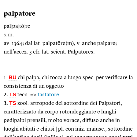
palpatore
pal
|
pa
|
tó
|
re
s.m.
av. 1364; dal lat. palpatōre(m), v. anche palpare;
nell’accez. 3 cfr. lat. scient. Palpatores.
BU
1.
chi palpa, chi tocca a lungo spec. per verificare la
consistenza di un oggetto
2.
TS
tecn. =>
tastatore
3.
TS
zool. artropode del sottordine dei Palpatori,
caratterizzato da corpo rotondeggiante e lunghi
pedipalpi prensili, molto vorace, diffuso anche in
luoghi abitati e chiusi
|
pl. con iniz. maiusc., sottordine