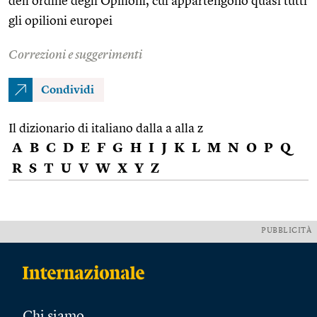
dell’ordine degli Opilioni, cui appartengono quasi tutti
gli opilioni europei
Correzioni e suggerimenti
Condividi
Il dizionario di italiano dalla a alla z
A
B
C
D
E
F
G
H
I
J
K
L
M
N
O
P
Q
R
S
T
U
V
W
X
Y
Z
PUBBLICITÀ