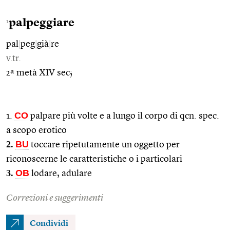
palpeggiare
1
pal
|
peg
|
già
|
re
v.tr.
2ª metà XIV sec;
CO
1.
palpare più volte e a lungo il corpo di qcn. spec.
a scopo erotico
2.
BU
toccare ripetutamente un oggetto per
riconoscerne le caratteristiche o i particolari
3.
OB
lodare, adulare
Correzioni e suggerimenti
Condividi