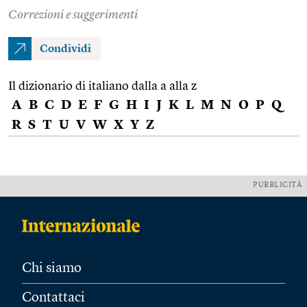
Correzioni e suggerimenti
Condividi
Il dizionario di italiano dalla a alla z
A
B
C
D
E
F
G
H
I
J
K
L
M
N
O
P
Q
R
S
T
U
V
W
X
Y
Z
PUBBLICITÀ
Chi siamo
Contattaci