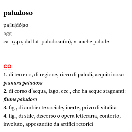
paludoso
pa
|
lu
|
dó
|
so
agg.
ca. 1340; dal lat. paludōsu(m), v. anche palude.
CO
1.
di terreno, di regione, ricco di paludi, acquitrinoso:
pianura paludosa
2.
di corso d’acqua, lago, ecc., che ha acque stagnanti:
fiume paludoso
3.
fig., di ambiente sociale, inerte, privo di vitalità
4.
fig., di stile, discorso o opera letteraria, contorto,
involuto, appesantito da artifici retorici