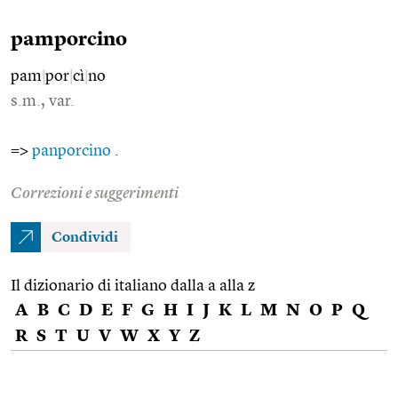
pamporcino
pam
|
por
|
cì
|
no
s.m., var.
=>
panporcino
.
Correzioni e suggerimenti
Condividi
Il dizionario di italiano dalla a alla z
A
B
C
D
E
F
G
H
I
J
K
L
M
N
O
P
Q
R
S
T
U
V
W
X
Y
Z