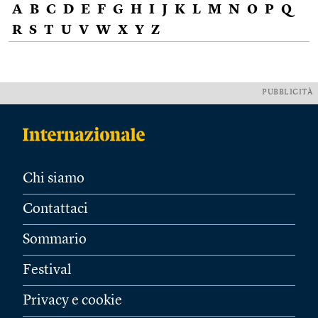
A
B
C
D
E
F
G
H
I
J
K
L
M
N
O
P
Q
R
S
T
U
V
W
X
Y
Z
PUBBLICITÀ
Chi siamo
Contattaci
Sommario
Festival
Privacy e cookie