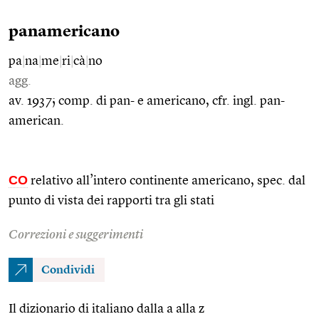
panamericano
pa
|
na
|
me
|
ri
|
cà
|
no
agg.
av. 1937; comp. di pan- e americano, cfr. ingl. pan-
american.
CO
relativo all’intero continente americano, spec. dal
punto di vista dei rapporti tra gli stati
Correzioni e suggerimenti
Condividi
Il dizionario di italiano dalla a alla z