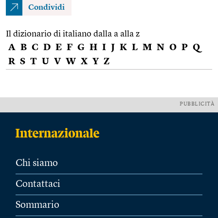
Condividi
Il dizionario di italiano dalla a alla z
A
B
C
D
E
F
G
H
I
J
K
L
M
N
O
P
Q
R
S
T
U
V
W
X
Y
Z
PUBBLICITÀ
Chi siamo
Contattaci
Sommario