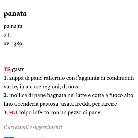
panata
pa
|
nà
|
ta
s.f.
av. 1389;
TS
gastr.
1.
zuppa di pane raffermo con l’aggiunta di condimenti
vari e, in alcune regioni, di uova
2.
mollica di pane bagnata nel latte e cotta a fuoco alto
fino a renderla pastosa, usata fredda per farcire
3.
BU
colpo inferto con un pezzo di pane
Correzioni e suggerimenti