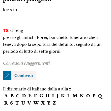
loc.s.m.
TS
st.relig.
presso gli antichi Ebrei, banchetto funerario che si
teneva dopo la sepoltura del defunto, seguito da un
periodo di lutto di sette giorni
Correzioni e suggerimenti
Condividi
Il dizionario di italiano dalla a alla z
A
B
C
D
E
F
G
H
I
J
K
L
M
N
O
P
Q
R
S
T
U
V
W
X
Y
Z