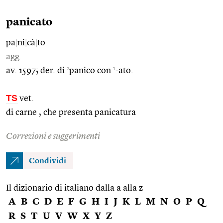
panicato
pa
|
ni
|
cà
|
to
agg.
2
1
av. 1597; der. di
panico con
-ato.
TS
vet.
di carne , che presenta panicatura
Correzioni e suggerimenti
Condividi
Il dizionario di italiano dalla a alla z
A
B
C
D
E
F
G
H
I
J
K
L
M
N
O
P
Q
R
S
T
U
V
W
X
Y
Z