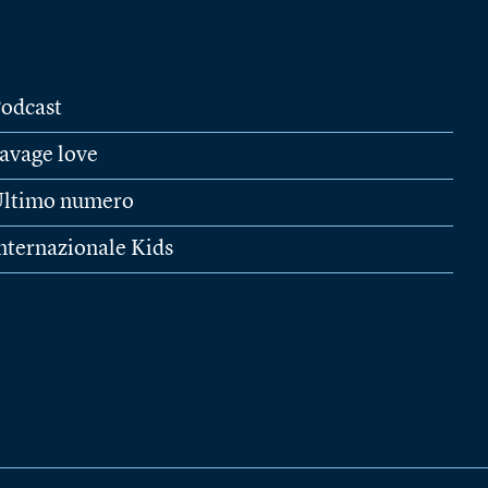
odcast
avage love
ltimo numero
nternazionale Kids