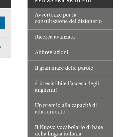
PER SAPERNE DI PIÙ
Avvertenze per la
consultazione del dizionario
A
Ricerca avanzata
Abbreviazioni
Il gran mare delle parole
È irresistibile l’ascesa degli
anglismi?
Un premio alla capacità di
adattamento
Il Nuovo vocabolario di base
della lingua italiana