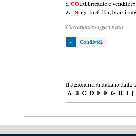
CO
1.
fabbricante o venditore 
2.
TS
agr. in Sicilia, braccian
Correzioni e suggerimenti
Condividi
Il dizionario di italiano dalla a
A
B
C
D
E
F
G
H
I
J