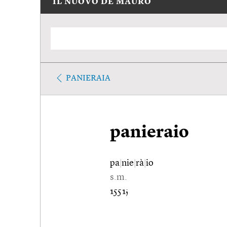
IL NUOVO DE MAURO
PANIERAIA
panieraio
pa
|
nie
|
rà
|
io
s.m.
1551;