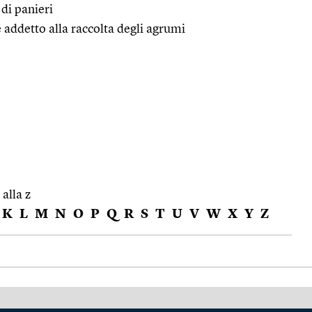
di panieri
te addetto alla raccolta degli agrumi
 alla z
K
L
M
N
O
P
Q
R
S
T
U
V
W
X
Y
Z