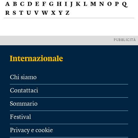
A
B
C
D
E
F
G
H
I
J
K
L
M
N
O
P
Q
R
S
T
U
V
W
X
Y
Z
PUBBLICITÀ
Chi siamo
Contattaci
Sommario
Festival
Privacy e cookie