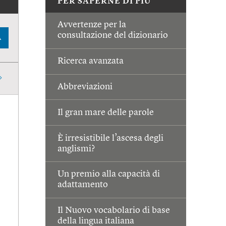
PER SAPERNE DI PIÙ
Avvertenze per la
consultazione del dizionario
A
Ricerca avanzata
Abbreviazioni
Il gran mare delle parole
È irresistibile l’ascesa degli
anglismi?
Un premio alla capacità di
adattamento
Il Nuovo vocabolario di base
della lingua italiana