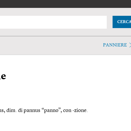
CERC
PANNIERE
ne
ulus, dim. di pannus “panno”, con -zione.