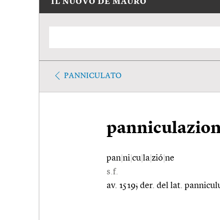
IL NUOVO DE MAURO
PANNICULATO
panniculazio
pan
|
ni
|
cu
|
la
|
zió
|
ne
s.f.
av. 1519; der. del lat. pannic