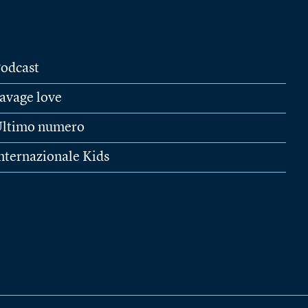
odcast
avage love
ltimo numero
nternazionale Kids