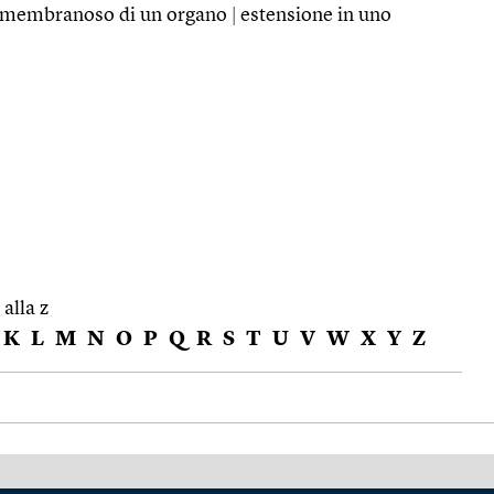
 membranoso di un organo
|
estensione in uno
 alla z
K
L
M
N
O
P
Q
R
S
T
U
V
W
X
Y
Z