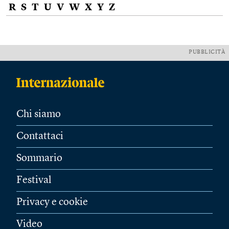
R
S
T
U
V
W
X
Y
Z
PUBBLICITÀ
Chi siamo
Contattaci
Sommario
Festival
Privacy e cookie
Video