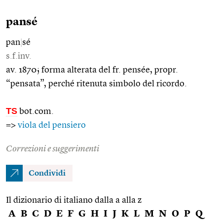
pansé
pan
|
sé
s.f.inv.
av. 1870; forma alterata del fr. pensée, propr.
“pensata”, perché ritenuta simbolo del ricordo.
TS
bot.com.
=>
viola del pensiero
Correzioni e suggerimenti
Condividi
Il dizionario di italiano dalla a alla z
A
B
C
D
E
F
G
H
I
J
K
L
M
N
O
P
Q