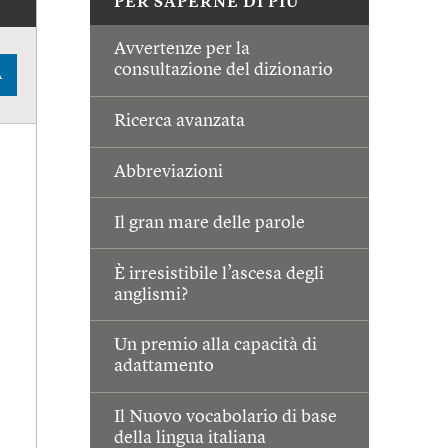
PER SAPERNE DI PIÙ
Avvertenze per la
consultazione del dizionario
A
Ricerca avanzata
Abbreviazioni
Il gran mare delle parole
È irresistibile l’ascesa degli
anglismi?
Un premio alla capacità di
adattamento
Il Nuovo vocabolario di base
della lingua italiana