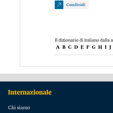
Condividi
Il dizionario di italiano dalla a
A
B
C
D
E
F
G
H
I
J
Chi siamo