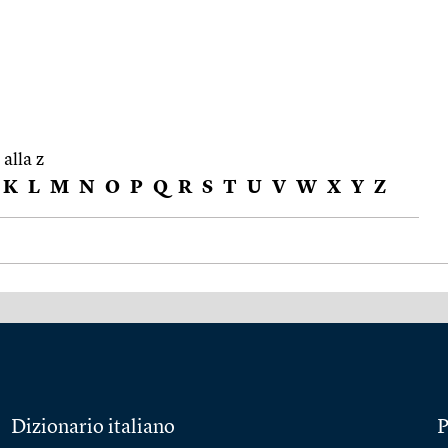
 alla z
K
L
M
N
O
P
Q
R
S
T
U
V
W
X
Y
Z
Dizionario italiano
P