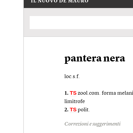
IL NUOVO DE MAURO
pantera nera
loc.s.f.
1.
TS
zool.com.
forma melanic
limitrofe
2.
TS
polit.
Correzioni e suggerimenti