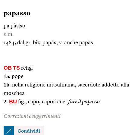
papasso
pa
|
pàs
|
so
s.m.
1484; dal gr. biz. papás, v. anche papàs.
OB
TS
relig.
1a.
pope
1b.
nella religione musulmana, sacerdote addetto alla
moschea
2.
BU
fig., capo, caporione:
fare il papasso
Correzioni e suggerimenti
Condividi