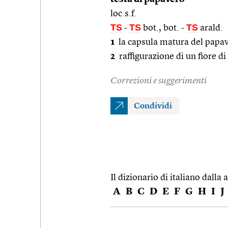
loc.s.f.
TS
TS
TS
-
bot., bot.
-
arald.
1
la capsula matura del papa
2
raffigurazione di un fiore 
Correzioni e suggerimenti
Condividi
Il dizionario di italiano dalla a
A
B
C
D
E
F
G
H
I
J