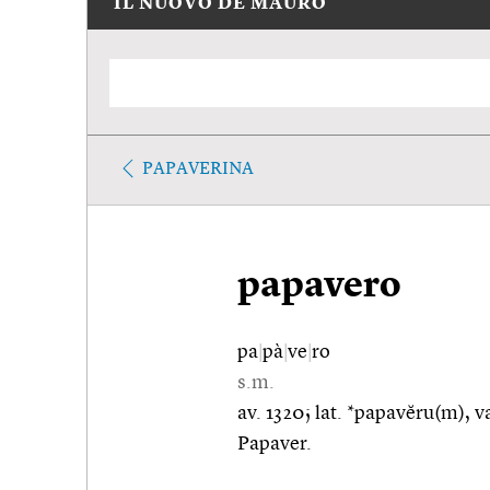
IL NUOVO DE MAURO
PAPAVERINA
papavero
pa
|
pà
|
ve
|
ro
s.m.
av. 1320; lat. *papavĕru(m), var
Papaver.