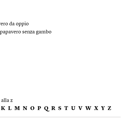
vero da oppio
di papavero senza gambo
 alla z
K
L
M
N
O
P
Q
R
S
T
U
V
W
X
Y
Z