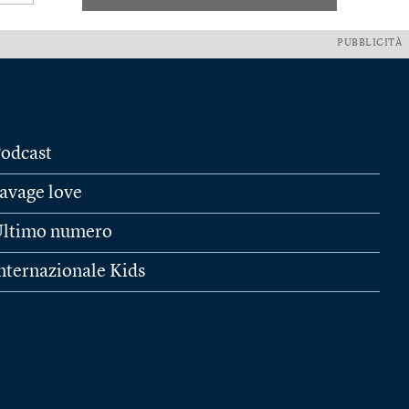
PUBBLICITÀ
odcast
avage love
ltimo numero
nternazionale Kids