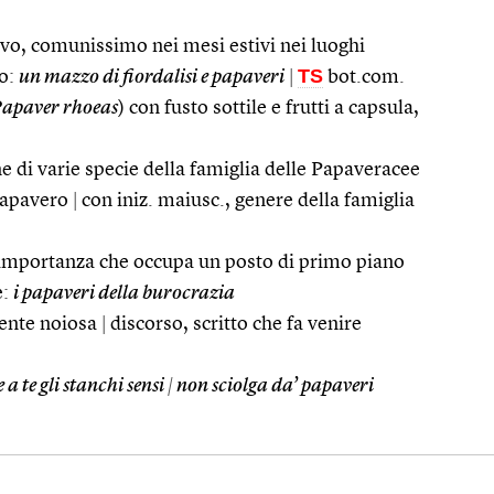
vivo, comunissimo nei mesi estivi nei luoghi
TS
to:
un mazzo di fiordalisi e papaveri
|
bot.com.
apaver rhoeas
) con fusto sottile e frutti a capsula,
i varie specie della famiglia delle Papaveracee
 Papavero
|
con iniz. maiusc., genere della famiglia
 importanza che occupa un posto di primo piano
e:
i papaveri della burocrazia
ente noiosa
|
discorso, scritto che fa venire
 a te gli stanchi sensi
|
non sciolga da’ papaveri