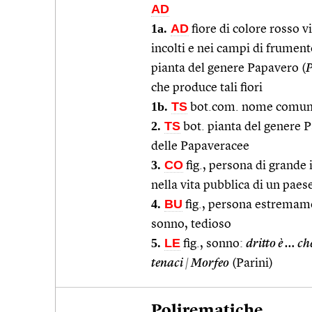
AD
1a.
AD
fiore di colore rosso 
incolti e nei campi di frumen
pianta del genere Papavero (
P
che produce tali fiori
1b.
TS
bot.com. nome comune d
2.
TS
bot. pianta del genere
delle Papaveracee
3.
CO
fig., persona di grande
nella vita pubblica di un paes
4.
BU
fig., persona estremam
sonno, tedioso
5.
LE
fig., sonno:
dritto è … che
tenaci
|
Morfeo
(Parini)
Polirematiche