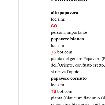
alto papavero
loc.s.m.
CO
persona importante
papavero bianco
loc.s.m.
TS
bot.com.
pianta del genere Papavero (
dell’Oriente, con fusto eretto,
si ricava l’oppio
papavero cornuto
loc.s.m.
TS
bot.com.
pianta (Glaucium flavum o Gla
regioni mediterranee, con fusto