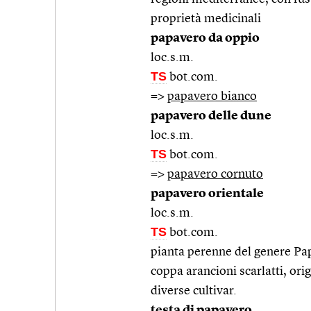
proprietà medicinali
papavero da oppio
loc.s.m.
TS
bot.com.
=>
papavero bianco
papavero delle dune
loc.s.m.
TS
bot.com.
=>
papavero cornuto
papavero orientale
loc.s.m.
TS
bot.com.
pianta perenne del genere Papa
coppa arancioni scarlatti, ori
diverse cultivar.
testa di papavero