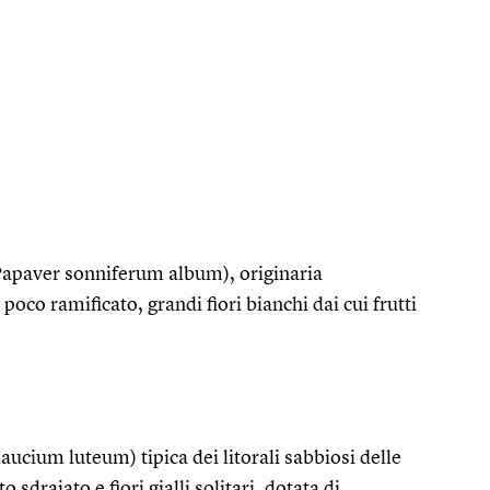
Papaver sonniferum album), originaria
 poco ramificato, grandi fiori bianchi dai cui frutti
ucium luteum) tipica dei litorali sabbiosi delle
 sdraiato e fiori gialli solitari, dotata di