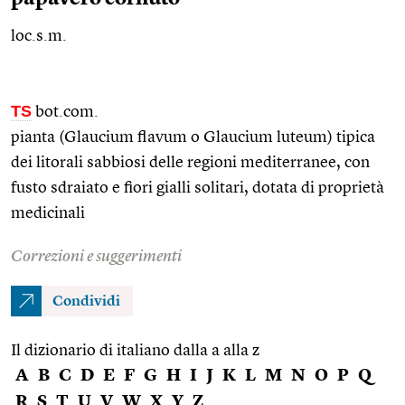
loc.s.m.
TS
bot.com.
pianta (Glaucium flavum o Glaucium luteum) tipica
dei litorali sabbiosi delle regioni mediterranee, con
fusto sdraiato e fiori gialli solitari, dotata di proprietà
medicinali
Correzioni e suggerimenti
Condividi
Il dizionario di italiano dalla a alla z
A
B
C
D
E
F
G
H
I
J
K
L
M
N
O
P
Q
R
S
T
U
V
W
X
Y
Z