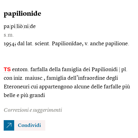
papilionide
pa
|
pi
|
liò
|
ni
|
de
s.m.
1954; dal lat. scient. Papilionĭdae, v. anche papilione.
TS
entom. farfalla della famiglia dei Papilionidi
|
pl.
con iniz. maiusc., famiglia dell’infraordine degli
Eteroneuri cui appartengono alcune delle farfalle più
belle e più grandi
Correzioni e suggerimenti
Condividi