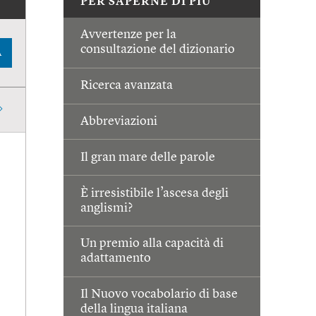
PER SAPERNE DI PIÙ
Avvertenze per la
consultazione del dizionario
A
Ricerca avanzata
Abbreviazioni
Il gran mare delle parole
È irresistibile l’ascesa degli
anglismi?
Un premio alla capacità di
adattamento
Il Nuovo vocabolario di base
della lingua italiana