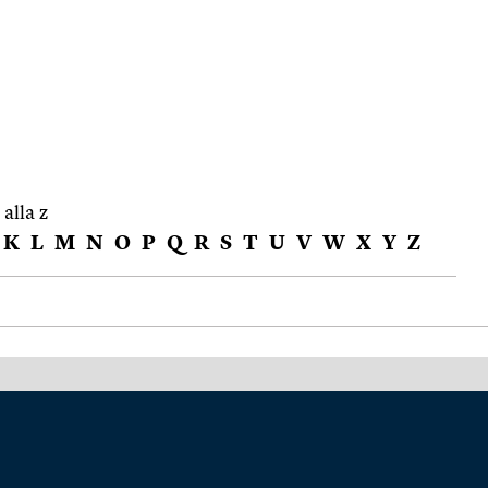
 alla z
K
L
M
N
O
P
Q
R
S
T
U
V
W
X
Y
Z