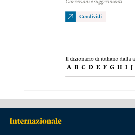
Correzioni e suggerimenti
Condividi
Il dizionario di italiano dalla a
A
B
C
D
E
F
G
H
I
J