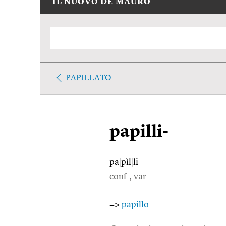
IL NUOVO DE MAURO
PAPILLATO
papilli-
pa
|
pìl
|
li–
conf., var.
=>
papillo-
.