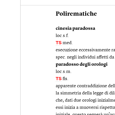
Polirematiche
cinesia paradossa
loc.s.f.
TS
med.
esecuzione eccessivamente rap
spec. negli individui affetti 
paradosso degli orologi
loc.s.m.
TS
fis.
apparente contraddizione della
la simmetria della legge di di
che, dati due orologi inizialme
essi inizia a muoversi rispetto
iniziale, questo segnerà un’or