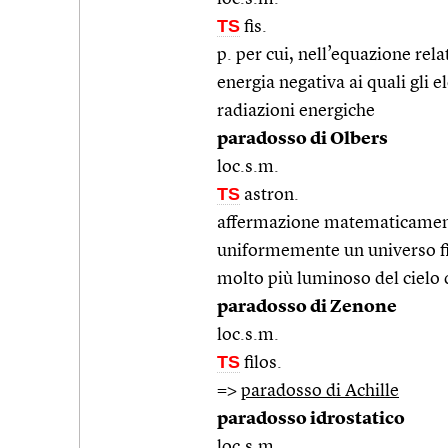
TS
fis.
p. per cui, nell’equazione rela
energia negativa ai quali gli 
radiazioni energiche
paradosso di Olbers
loc.s.m.
TS
astron.
affermazione matematicamente
uniformemente un universo fin
molto più luminoso del cielo 
paradosso di Zenone
loc.s.m.
TS
filos.
=>
paradosso di Achille
paradosso idrostatico
loc.s.m.