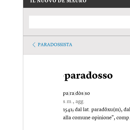
IL NUOVO DE MAURO
PARADOSSISTA
paradosso
1
pa
|
ra
|
dòs
|
so
s.m., agg.
1541; dal lat. paradŏxu(m), da
alla comune opinione", comp. 