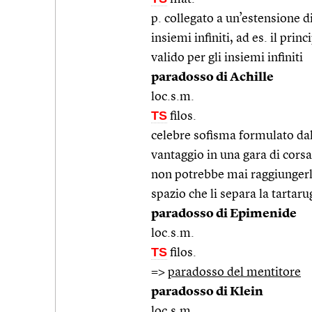
p. collegato a un’estensione di
insiemi infiniti, ad es. il prin
valido per gli insiemi infiniti
paradosso di Achille
loc.s.m.
TS
filos.
celebre sofisma formulato dal
vantaggio in una gara di cors
non potrebbe mai raggiungerla
spazio che li separa la tartar
paradosso di Epimenide
loc.s.m.
TS
filos.
=>
paradosso del mentitore
paradosso di Klein
loc.s.m.