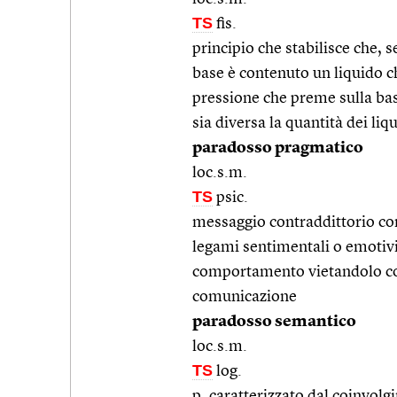
TS
fis.
principio che stabilisce che, s
base è contenuto un liquido ch
pressione che preme sulla base
sia diversa la quantità dei liq
paradosso pragmatico
loc.s.m.
TS
psic.
messaggio contraddittorio con
legami sentimentali o emotivi
comportamento vietandolo co
comunicazione
paradosso semantico
loc.s.m.
TS
log.
p. caratterizzato dal coinvolgi