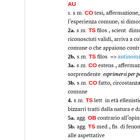
AU
CO
1. s.m.
tesi, affermazione,
l’esperienza comune, si dimos
2a.
TS
s.m.
filos., scient. di
riconosciuti validi, arriva a 
comune o che appaiono contr
2b.
TS
s.m.
filos. =>
antinom
3a.
CO
s.m.
estens., affermaz
sorprendente:
esprimersi per p
3b.
CO
s.m.
fatto, circostanz
comune
4.
TS
s.m.
lett. in età ellenis
bizzarri tratti dalla natura e d
5a.
OB
agg.
contrario all’opi
5b.
TS
agg.
med., fis. di feno
alle aspettative