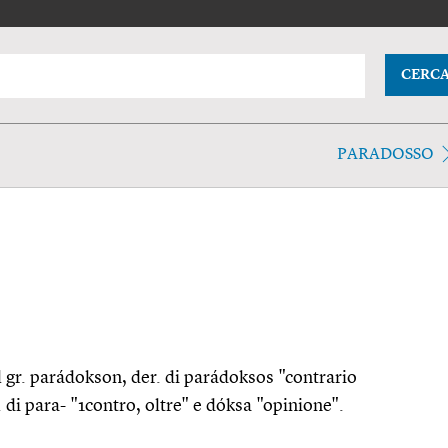
CERC
PARADOSSO
l gr. parádokson, der. di parádoksos "contrario
di para- "1contro, oltre" e dóksa "opinione".