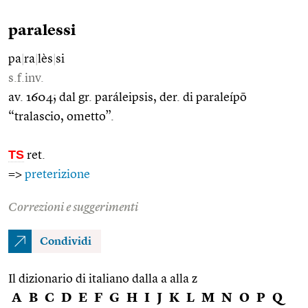
paralessi
pa
|
ra
|
lès
|
si
s.f.inv.
av. 1604; dal gr. paráleipsis, der. di paraleípō
“tralascio, ometto”.
TS
ret.
=>
preterizione
Correzioni e suggerimenti
Condividi
Il dizionario di italiano dalla a alla z
A
B
C
D
E
F
G
H
I
J
K
L
M
N
O
P
Q