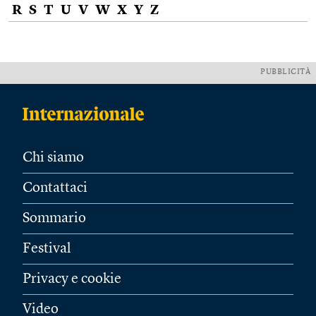
R
S
T
U
V
W
X
Y
Z
PUBBLICITÀ
Chi siamo
Contattaci
Sommario
Festival
Privacy e cookie
Video