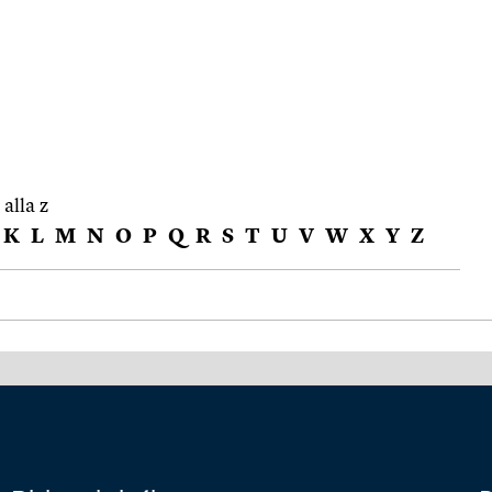
 alla z
K
L
M
N
O
P
Q
R
S
T
U
V
W
X
Y
Z