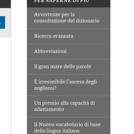
PER SAPERNE DI PIÙ
Avvertenze per la
consultazione del dizionario
A
Ricerca avanzata
Abbreviazioni
Il gran mare delle parole
È irresistibile l’ascesa degli
anglismi?
Un premio alla capacità di
adattamento
Il Nuovo vocabolario di base
della lingua italiana