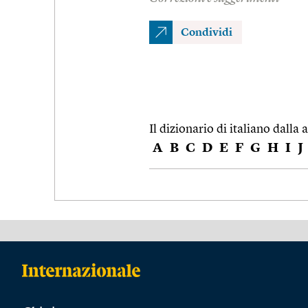
Condividi
Il dizionario di italiano dalla a
A
B
C
D
E
F
G
H
I
J