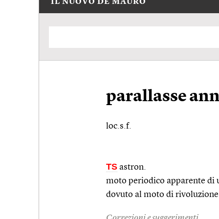
IL NUOVO DE MAURO
parallasse an
loc.s.f.
TS
astron.
moto periodico apparente di u
dovuto al moto di rivoluzione 
Correzioni e suggerimenti