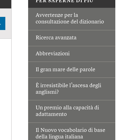
PER SAPERNE DI PIÙ
Avvertenze per la
consultazione del dizionario
A
Ricerca avanzata
Abbreviazioni
Il gran mare delle parole
È irresistibile l’ascesa degli
anglismi?
Un premio alla capacità di
adattamento
Il Nuovo vocabolario di base
della lingua italiana