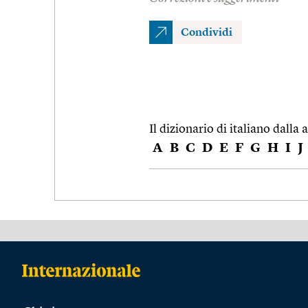
Condividi
Il dizionario di italiano dalla a
A
B
C
D
E
F
G
H
I
J