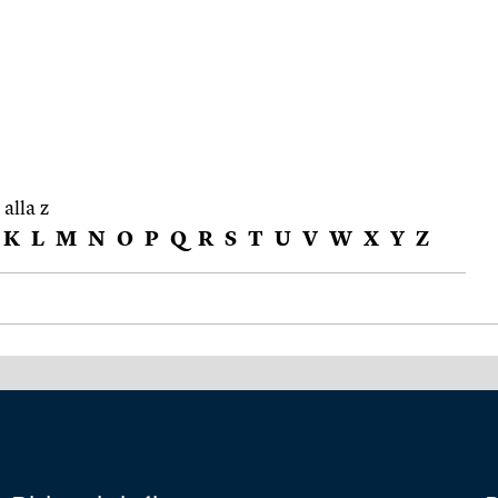
 alla z
K
L
M
N
O
P
Q
R
S
T
U
V
W
X
Y
Z