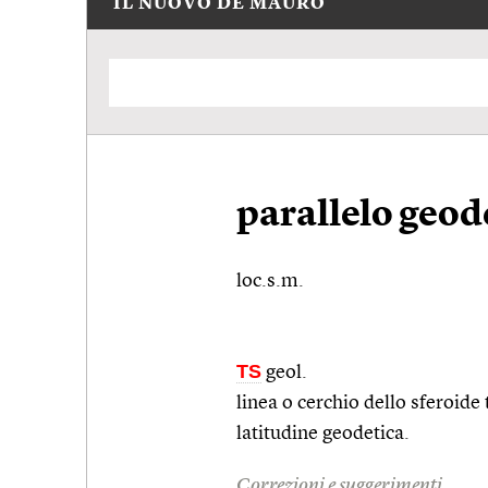
IL NUOVO DE MAURO
parallelo geod
loc.s.m.
TS
geol.
linea o cerchio dello sferoide t
latitudine geodetica.
Correzioni e suggerimenti