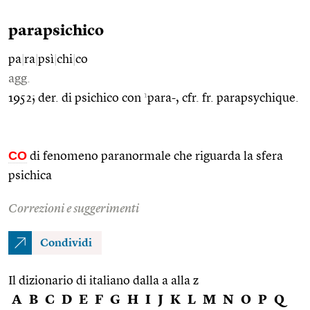
parapsichico
pa
|
ra
|
psì
|
chi
|
co
agg.
1
1952; der. di psichico con
para-, cfr. fr. parapsychique.
CO
di fenomeno paranormale che riguarda la sfera
psichica
Correzioni e suggerimenti
Condividi
Il dizionario di italiano dalla a alla z
A
B
C
D
E
F
G
H
I
J
K
L
M
N
O
P
Q