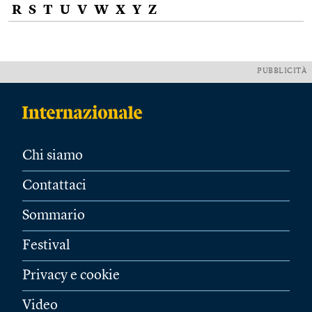
R
S
T
U
V
W
X
Y
Z
PUBBLICITÀ
Chi siamo
Contattaci
Sommario
Festival
Privacy e cookie
Video