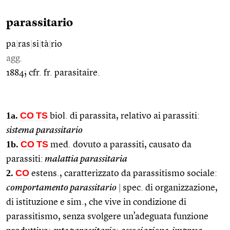
parassitario
pa
|
ras
|
si
|
tà
|
rio
agg.
1884; cfr. fr. parasitaire.
1a.
CO
TS
biol. di parassita, relativo ai parassiti:
sistema parassitario
1b.
CO
TS
med. dovuto a parassiti, causato da
parassiti:
malattia parassitaria
2.
CO
estens., caratterizzato da parassitismo sociale:
comportamento parassitario
|
spec. di organizzazione,
di istituzione e sim., che vive in condizione di
parassitismo, senza svolgere un’adeguata funzione