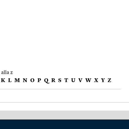
 alla z
K
L
M
N
O
P
Q
R
S
T
U
V
W
X
Y
Z