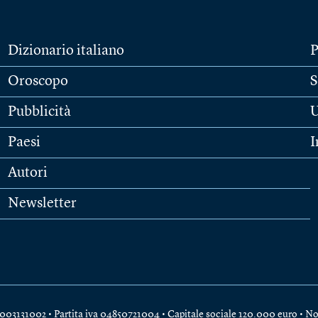
Dizionario italiano
P
Oroscopo
S
Pubblicità
U
Paesi
I
Autori
Newsletter
e 04003131002 • Partita iva 04850721004 • Capitale sociale 120.000 euro •
No