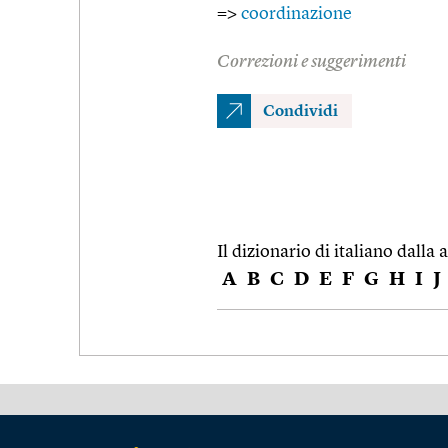
=>
coordinazione
Correzioni e suggerimenti
Condividi
Il dizionario di italiano dalla a
A
B
C
D
E
F
G
H
I
J