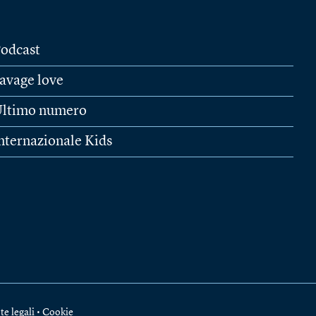
odcast
avage love
ltimo numero
nternazionale Kids
te legali
•
Cookie