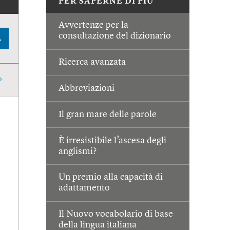
PER SAPERNE DI PIÙ
Avvertenze per la
consultazione del dizionario
A
Ricerca avanzata
Abbreviazioni
Il gran mare delle parole
È irresistibile l’ascesa degli
anglismi?
Un premio alla capacità di
adattamento
Il Nuovo vocabolario di base
della lingua italiana