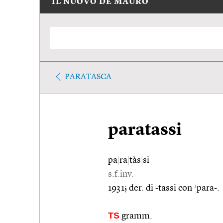
IL NUOVO DE MAURO
PARATASCA
paratassi
pa
|
ra
|
tàs
|
si
s.f.inv.
1
1931; der. di -tassi con
para-.
TS
gramm.