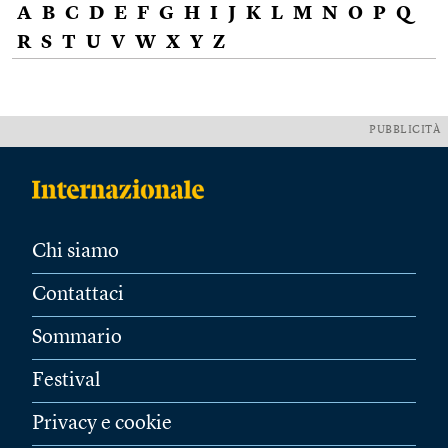
A
B
C
D
E
F
G
H
I
J
K
L
M
N
O
P
Q
R
S
T
U
V
W
X
Y
Z
PUBBLICITÀ
Chi siamo
Contattaci
Sommario
Festival
Privacy e cookie