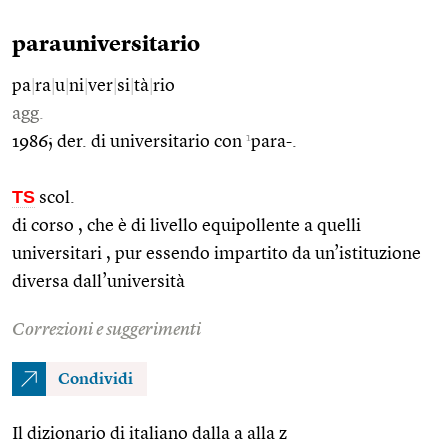
parauniversitario
pa
|
ra
|
u
|
ni
|
ver
|
si
|
tà
|
rio
agg.
1
1986; der. di universitario con
para-.
TS
scol.
di corso , che è di livello equipollente a quelli
universitari , pur essendo impartito da un’istituzione
diversa dall’università
Correzioni e suggerimenti
Condividi
Il dizionario di italiano dalla a alla z